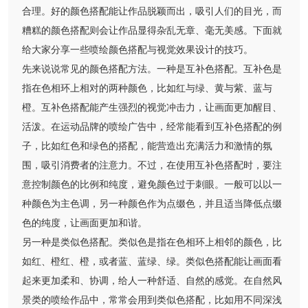
合理。好的颜色搭配能让作品脱颖而出，吸引人们的目光，而
糟糕的颜色搭配则会让作品显得杂乱无章、毫无美感。下面就
给大家分享一些喷绘颜色搭配与视觉效果设计的技巧。
先来说说常见的颜色搭配方法。一种是互补色搭配。互补色是
指在色相环上相对的两种颜色，比如红与绿、黄与紫、蓝与
橙。互补色搭配能产生强烈的视觉冲击力，让画面更加醒目、
活泼。在运动品牌的喷绘广告中，经常能看到互补色搭配的例
子，比如红色和绿色的搭配，能营造出充满活力和激情的氛
围，吸引消费者的注意力。不过，在使用互补色搭配时，要注
意控制颜色的比例和纯度，避免颜色过于刺眼。一般可以以一
种颜色为主色调，另一种颜色作为点缀色，并且适当降低点缀
色的纯度，让画面更加和谐。
另一种是类似色搭配。类似色是指在色相环上相邻的颜色，比
如红、橙红、橙，或者蓝、蓝绿、绿。类似色搭配能让画面看
起来更加柔和、协调，给人一种舒适、自然的感觉。在自然风
景类的喷绘作品中，常常会用到类似色搭配，比如用不同深浅