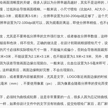
绘画面清晰度的关键，很多人误以为分辨率越高越好，其实不是这样的，
，过低则会导致画面模糊。一般来说，小尺寸喷绘（比如A3、A2大小，观看
-3米，观看距离3-5米），分辨率设置为150-200dpi就足够了，
辨率设置为72-100dpi就可以，因为观看距离远，即使分辨率稍低，
改，尤其是不要将低分辨率的文件强行放大，或者修改分辨率数值，这样做
出现锯齿和色块，得不偿失。正确的做法是，在设计初期就根据喷绘尺寸，
的尺寸必须和实际喷绘尺寸一致，不能偏大或偏小，否则会导致画面裁剪
×3米，不能设置为2.1米×3.1米，也不能设置为1.9米×2.9米。
因为误差导致画面边缘出现留白。一般来说，出血位设置为3-5毫米即可，
毫米），这样裁剪后，画面边缘刚好完整，不会出现留白。
留白，或者重要内容被裁剪掉，尤其是文字、LOGO靠近画面边缘的时
或毫米（mm），不要使用像素（px），因为像素会随着分辨率的变化而
字，必须转为曲线或轮廓，这是非常重要的一点，很多人因为忘记转曲线
一样，如果你设计文件中的文字没有转曲线，提交给喷绘厂家后，若厂家