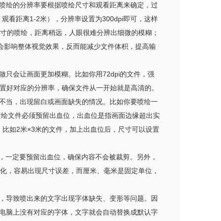
喷绘的分辨率要根据喷绘尺寸和观看距离来确定，过
距离1-2米），分辨率设置为300dpi即可，这样
这个尺寸的喷绘，距离稍远，人眼很难分辨出细微的模糊；
也不会影响整体视觉效果，反而能减少文件体积，提高输
只会让画面更加模糊。比如你用72dpi的文件，强
设置好对应的分辨率，确保文件从一开始就是高清的。
不当，出现留白或画面缺失的情况。比如你要喷绘一
另外，喷绘文件必须预留出血位，出血位是指画面边缘超出实
比如2米×3米的文件，加上出血位后，尺寸可以设置
候，一定要预留出血位，确保内容不会被裁剪。另外，
变化，容易出现尺寸误差，而厘米、毫米是固定单位，
，导致喷出来的文字出现字体缺失、变形等问题。因
电脑上没有对应的字体，文字就会自动替换成默认字