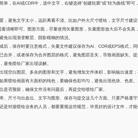
单，在AI或CDR中，选中文字，右键选择“创建轮廓”或“转为曲线”即
置，避免文字太小，远距离看不清。比如户外大尺寸喷绘，文字尺寸建议
离观看清晰即可。图形方面，尽量使用矢量图形，矢量图形放大后不会失真
避免出现渐变断层、阴影模糊的情况。
后，保存时要注意格式，矢量文件建议保存为AI、CDR或EPS格式，同时
已合并，或者保存为合并图层的格式，避免图层丢失，导致画面缺失。提
，避免喷绘厂家出现误解。
出现空白图层、多余的图形和文字，避免增加文件体积，影响输出速度；
如果喷绘画面有大面积的纯色，要确保色彩均匀，避免出现色块、色差。
位是否预留，确保文件没有问题后，再提交给喷绘厂家。
率、尺寸与出血位、文字与图形、保存与提交这几个方面。只要严格遵守
还是对接喷绘业务的人员，都要重视这些规范，毕竟好的设计文件，才能