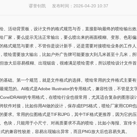
谬誉钊凯 发布时间：2026-04-20 10:37
绘、活动背景板，设计文件的格式规范与否，直接影响最终的喷绘输出效
绘厂家，要么提示无法正常输出，要么喷出来的画面模糊、变形、色彩偏
的格式规范与要求，不管你是设计新手，还是需要对接喷绘业务的工作人
，喷绘需要放大输出，比如户外广告牌可能要放大到几米甚至十几米，所以
便，但放大后容易模糊、出现锯齿，很难满足喷绘需求，所以喷绘设计文件
的基础。第一个规范，就是文件格式的选择。喷绘常用的文件格式主要有
规范的。AI格式是Adobe Illustrator的专用格式，兼容性强，不
CorelDRAW的专用格式，在喷绘行业也很常用，尤其适合复杂的图形设
软件对接，比如你用AI做的设计，保存成EPS格式，喷绘厂家用CDR
要求。常用的位图格式是TIF和JPG，其中TIF格式更推荐，因为它的
、色块，只能用于小尺寸、对画质要求不高的喷绘，比如小海报、宣传卡
格式的兼容性较差，容易出现输出异常，而且PNG放大后也容易失真。